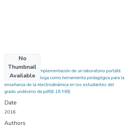
No
Files
Thumbnail
Tesis Diseño e implementación de un laboratorio portátil
Available
de electrónica análoga como herramienta pedagógica para la
enseñanza de la electrodinámica en los estudiantes del
grado undécimo de.pdf
(6.18 MB)
Date
2016
Authors