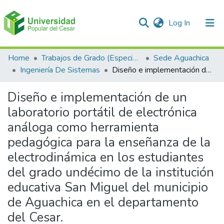
(current)
Log In
Communities & Collections
Home
Trabajos de Grado (Especializaciones y Pregrados)
Sede Aguachica
Ingeniería De Sistemas
Diseño e implementación de un laboratorio portátil de electrónica análoga como herramienta pedagógica para la enseñanza de la electrodinámica en los estudiantes del grado undécimo de la institución educativa San Miguel del municipio de Aguachica en el departamento del Cesar.
All of DSpace
Diseño e implementación de un
Statistics
laboratorio portátil de electrónica
análoga como herramienta
pedagógica para la enseñanza de la
electrodinámica en los estudiantes
del grado undécimo de la institución
educativa San Miguel del municipio
de Aguachica en el departamento
del Cesar.