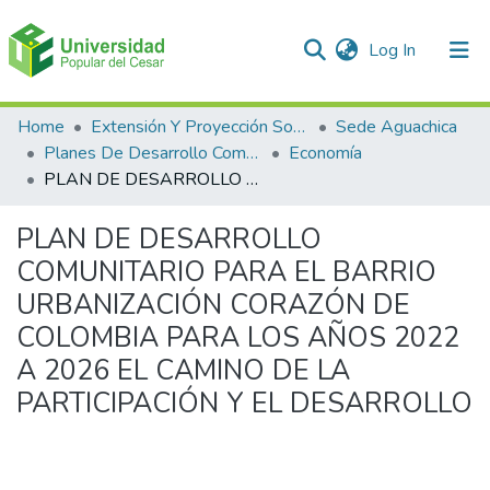
(current)
Log In
Communities & Collections
Home
Extensión Y Proyección Social
Sede Aguachica
Planes De Desarrollo Comunales Y Comunitarios
Economía
All of DSpace
PLAN DE DESARROLLO COMUNITARIO PARA EL BARRIO URBANIZACIÓN CORAZÓN DE COLOMBIA PARA LOS AÑOS 2022 A 2026 EL CAMINO DE LA PARTICIPACIÓN Y EL DESARROLLO
Statistics
PLAN DE DESARROLLO
COMUNITARIO PARA EL BARRIO
URBANIZACIÓN CORAZÓN DE
COLOMBIA PARA LOS AÑOS 2022
A 2026 EL CAMINO DE LA
PARTICIPACIÓN Y EL DESARROLLO