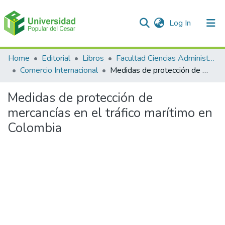
(current)
Log In
Communities & Collections
Home
Editorial
Libros
Facultad Ciencias Administrativas Contables y Económicas – Face
Comercio Internacional
Medidas de protección de mercancías en el tráfico marítimo en Colombia
All of DSpace
Medidas de protección de
Statistics
mercancías en el tráfico marítimo en
Colombia