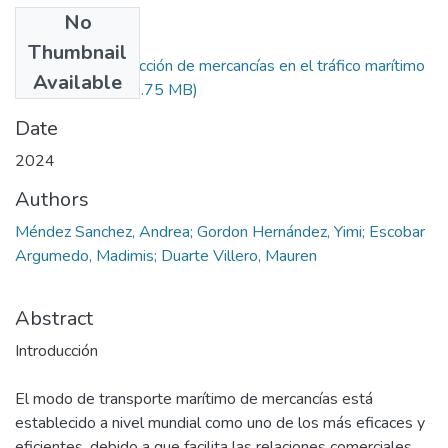
No
Files
Thumbnail
Medidas de protección de mercancías en el tráfico marítimo
Available
en Colombia.pdf
(3.75 MB)
Date
2024
Authors
Méndez Sanchez, Andrea; Gordon Hernández, Yimi; Escobar
Argumedo, Madimis; Duarte Villero, Mauren
Abstract
Introducción
El modo de transporte marítimo de mercancías está
establecido a nivel mundial como uno de los más eficaces y
eficientes, debido a que facilita las relaciones comerciales