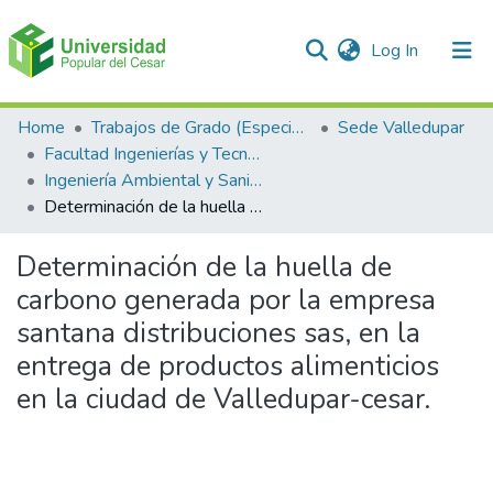
(current)
Log In
Communities & Collections
Home
Trabajos de Grado (Especializaciones y Pregrados)
Sede Valledupar
Facultad Ingenierías y Tecnologías
All of DSpace
Ingeniería Ambiental y Sanitaria.
Determinación de la huella de carbono generada por la empresa santana distribuciones sas, en la entrega de productos alimenticios en la ciudad de Valledupar-cesar.
Statistics
Determinación de la huella de
carbono generada por la empresa
santana distribuciones sas, en la
entrega de productos alimenticios
en la ciudad de Valledupar-cesar.