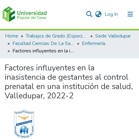
(current)
Log In
Communities & Collections
Home
Trabajos de Grado (Especializaciones y Pregrados)
Sede Valledupar
Facultad Ciencias De La Salud.
Enfermería.
All of DSpace
Factores influyentes en la inasistencia de gestantes al control prenatal en una institución de salud, Valledupar, 2022-2
Statistics
Factores influyentes en la
inasistencia de gestantes al control
prenatal en una institución de salud,
Valledupar, 2022-2