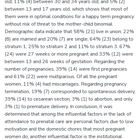
old; 11% (4) between 30 and 34 years old, and 5% (2)
between 13 and 17 years old, which shows that most of
them were in optimal conditions for a happy term pregnancy
without risk of threat to the mother-child binomial.
Demographic data indicate that 58% (21) live in union; 22%
(8) are married and 20% (7) are single; 64% (23) belong to
stratum 1, 25% to stratum 2 and 11% to stratum 3. 67%
(24) were 27 weeks or more pregnant and 33% (12) were
between 13 and 26 weeks of gestation. Regarding the
number of pregnancies, 39% (14) were first pregnancies
and 61% (22) were multiparous. Of all the pregnant
women, 11% (4) had miscarriages. Regarding pregnancy
termination, 19% (7) corresponded to spontaneous delivery,
39% (14) to cesarean section, 3% (1) to abortion, and only
3% (1) to premature delivery. In conclusion, it was
determined that among the influential factors in the lack of
attendance to prenatal care are personal factors due to low
motivation and the domestic chores that most pregnant
women do; another influential factor is the institutional