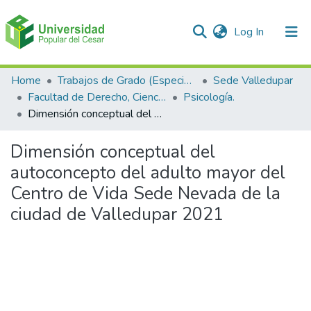
(current)
Log In
Communities & Collections
Home
Trabajos de Grado (Especializaciones y Pregrados)
Sede Valledupar
Facultad de Derecho, Ciencias Políticas y Sociales.
Psicología.
All of DSpace
Dimensión conceptual del autoconcepto del adulto mayor del Centro de Vida Sede Nevada de la ciudad de Valledupar 2021
Statistics
Dimensión conceptual del
autoconcepto del adulto mayor del
Centro de Vida Sede Nevada de la
ciudad de Valledupar 2021