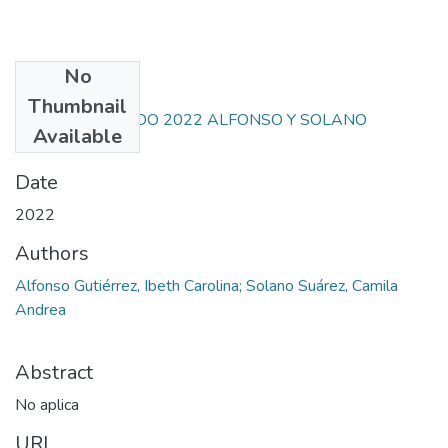
No
Files
Thumbnail
PROYECTO GRADO 2022 ALFONSO Y SOLANO
Available
(1).pdf
(1.88 MB)
Date
2022
Authors
Alfonso Gutiérrez, Ibeth Carolina; Solano Suárez, Camila
Andrea
Abstract
No aplica
URI