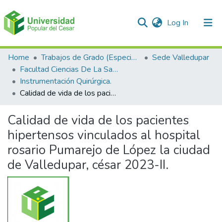
(current)
Log In
Communities & Collections
Home
Trabajos de Grado (Especializaciones y Pregrados)
Sede Valledupar
Facultad Ciencias De La Salud.
All of DSpace
Instrumentación Quirúrgica.
Calidad de vida de los pacientes hipertensos vinculados al hospital rosario Pumarejo de López la ciudad de Valledupar, césar 2023-II.
Statistics
Calidad de vida de los pacientes
hipertensos vinculados al hospital
rosario Pumarejo de López la ciudad
de Valledupar, césar 2023-II.