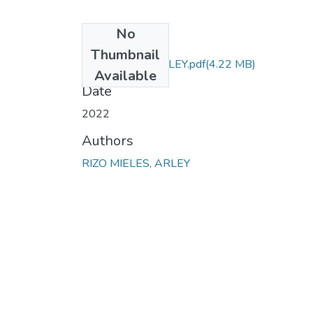
No
Files
Thumbnail
RIZO MIELES ARLEY.pdf
(4.22 MB)
Available
Date
2022
Authors
RIZO MIELES, ARLEY