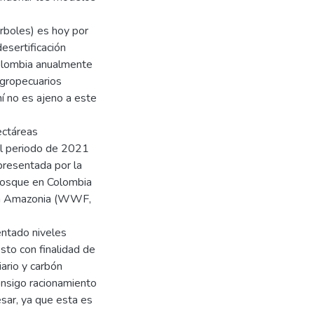
rboles) es hoy por
esertificación
Colombia anualmente
agropecuarios
ní no es ajeno a este
ectáreas
al periodo de 2021
 presentada por la
 bosque en Colombia
n la Amazonia (WWF,
entado niveles
sto con finalidad de
iario y carbón
consigo racionamiento
esar, ya que esta es