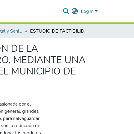
Log In
Ingeniería Ambiental y Sanitaria.
ESTUDIO DE FACTIBILIDAD PARA LA PRESERVACIÓN DE LA MICROCUENCA HIDROGRÁFICA DEL RIO SAN PEDRO, MEDIANTE UNA REFORESTACIÓN, EN LA VEREDA LAS GALAXIAS DEL MUNICIPIO DE CURUMANÍ, CESAR.
ÓN DE LA
RO, MEDIANTE UNA
EL MUNICIPIO DE
asionada por el
en general, grandes
, para salvaguardar
r son la reducción de
bandonar los modelos