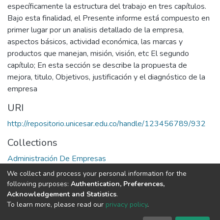
específicamente la estructura del trabajo en tres capítulos.
Bajo esta finalidad, el Presente informe está compuesto en
primer lugar por un analisis detallado de la empresa,
aspectos básicos, actividad económica, las marcas y
productos que manejan, misión, visión, etc El segundo
capítulo; En esta sección se describe la propuesta de
mejora, titulo, Objetivos, justificación y el diagnóstico de la
empresa
URI
http://repositorio.unicesar.edu.co/handle/123456789/932
Collections
Administración De Empresas
We collect and process your personal information for the
Full item page
following purposes:
Authentication, Preferences,
Acknowledgement and Statistics
.
To learn more, please read our
privacy policy
.
DSpace software
copyright © 2002-2026
LYRASIS