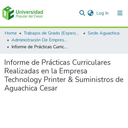
(current)
Log In
Communities & Collections
Home
Trabajos de Grado (Especializaciones y Pregrados)
Sede Aguachica
Administración De Empresas
All of DSpace
Informe de Prácticas Curriculares Realizadas en la Empresa Technology Printer & Suministros de Aguachica Cesar
Statistics
Informe de Prácticas Curriculares
Realizadas en la Empresa
Technology Printer & Suministros de
Aguachica Cesar