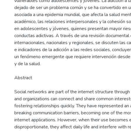
vulnerables como adolescentes y jóvenes. La adicción a l
dejado de ser un problema común y se ha convertido en 
asociada a una epidemia mundial, que afecta la salud ment
académico, las relaciones interpersonales y la cohesión s
en adolescentes y jóvenes, quienes presentan mayor ries
conductas adictivas. A través de una revisión documental
.
internacionales, nacionales y regionales, se discuten las 
e indicadores de la adicción a las redes sociales, concluy
un fenómeno emergente que requiere intervención desde la
y de la salud.
Abstract
Social networks are part of the internet structure through 
and organizations can connect and share common interests
fostering relationships quickly. They have represented an
breaking communication barriers, becoming one of the mo
internet applications. However, when their use becomes 
disproportionate, they affect daily life and interfere with 