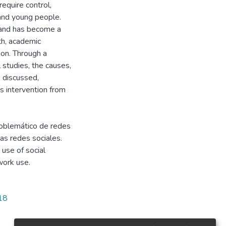
require control,
 and young people.
 and has become a
th, academic
ion. Through a
 studies, the causes,
e discussed,
s intervention from
roblemático de redes
as redes sociales.
use of social
work use.
318