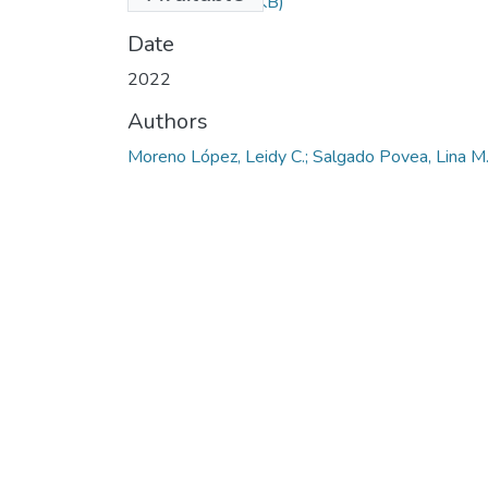
Jóvenes
(618.09 KB)
Date
2022
Authors
Moreno López, Leidy C.; Salgado Povea, Lina M