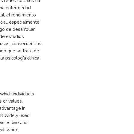
as redes sociales ha
una enfermedad
al, el rendimiento
ocial, especialmente
go de desarrollar
 de estudios
causas, consecuencias
endo que se trata de
 psicología clínica
which individuals
 or values,
 advantage in
st widely used
excessive and
real-world