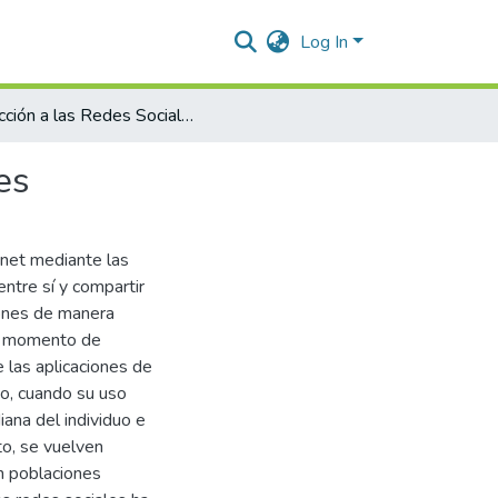
Log In
Adicción a las Redes Sociales en Adolescentes y Jóvenes
es
rnet mediante las
ntre sí y compartir
iones de manera
al momento de
 las aplicaciones de
go, cuando su uso
iana del individuo e
to, se vuelven
n poblaciones