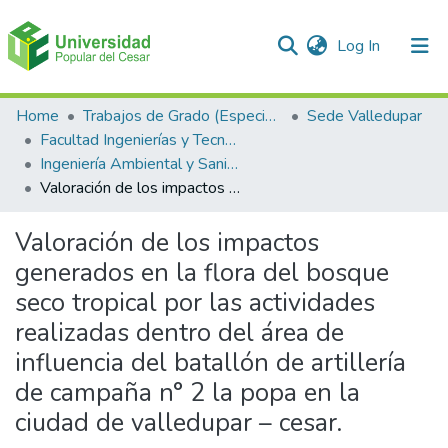
(current)
Log In
Communities & Collections
Home
Trabajos de Grado (Especializaciones y Pregrados)
Sede Valledupar
Facultad Ingenierías y Tecnologías
All of DSpace
Ingeniería Ambiental y Sanitaria.
Valoración de los impactos generados en la flora del bosque seco tropical por las actividades realizadas dentro del área de influencia del batallón de artillería de campaña n° 2 la popa en la ciudad de valledupar – cesar.
Statistics
Valoración de los impactos
generados en la flora del bosque
seco tropical por las actividades
realizadas dentro del área de
influencia del batallón de artillería
de campaña n° 2 la popa en la
ciudad de valledupar – cesar.