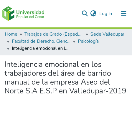
(current)
Log In
Communities & Collections
Home
Trabajos de Grado (Especializaciones y Pregrados)
Sede Valledupar
Facultad de Derecho, Ciencias Políticas y Sociales.
Psicología.
All of DSpace
Inteligencia emocional en los trabajadores del área de barrido manual de la empresa Aseo del Norte S.A E.S.P en Valledupar-2019
Statistics
Inteligencia emocional en los
trabajadores del área de barrido
manual de la empresa Aseo del
Norte S.A E.S.P en Valledupar-2019