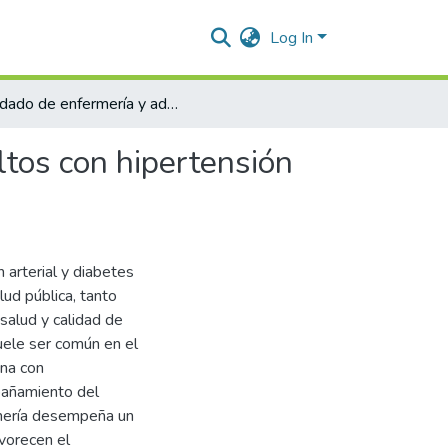
Log In
Cuidado de enfermería y adherencia terapéutica en adultos con hipertensión arterial y diabetes mellitus en Valledupar (2025-2)
ltos con hipertensión
 arterial y diabetes
lud pública, tanto
salud y calidad de
uele ser común en el
ona con
pañamiento del
rmería desempeña un
avorecen el