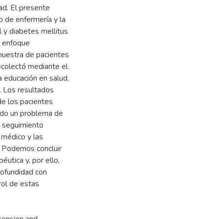
ad. El presente
o de enfermería y la
l y diabetes mellitus
e enfoque
 muestra de pacientes
recolectó mediante el
 educación en salud,
. Los resultados
de los pacientes
endo un problema de
e seguimiento
 médico y las
. Podemos concluir
éutica y, por ello,
rofundidad con
rol de estas