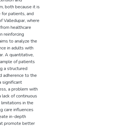
tension and
m, both because it is
 for patients, and
of Valledupar, where
 from healthcare
in reinforcing
aims to analyze the
ce in adults with
r. A quantitative,
sample of patients
ng a structured
nd adherence to the
 significant
ness, a problem with
 lack of continuous
limitations in the
ng care influences
reate in-depth
that promote better