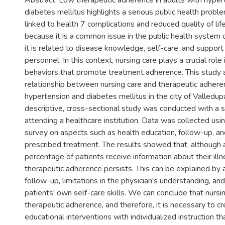
Abstract: Low therapeutic adherence in adults with hyper
diabetes mellitus highlights a serious public health proble
linked to health 7 complications and reduced quality of life
because it is a common issue in the public health system 
it is related to disease knowledge, self-care, and support
personnel. In this context, nursing care plays a crucial role 
behaviors that promote treatment adherence. This study 
relationship between nursing care and therapeutic adheren
hypertension and diabetes mellitus in the city of Valledupa
descriptive, cross-sectional study was conducted with a 
attending a healthcare institution. Data was collected usi
survey on aspects such as health education, follow-up, a
prescribed treatment. The results showed that, although a
percentage of patients receive information about their ill
therapeutic adherence persists. This can be explained by a
follow-up, limitations in the physician's understanding, and 
patients' own self-care skills. We can conclude that nursi
therapeutic adherence, and therefore, it is necessary to c
educational interventions with individualized instruction 