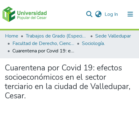
(current)
Log In
Communities & Collections
Home
Trabajos de Grado (Especializaciones y Pregrados)
Sede Valledupar
Facultad de Derecho, Ciencias Políticas y Sociales.
Sociología.
All of DSpace
Cuarentena por Covid 19: efectos socioeconómicos en el sector terciario en la ciudad de Valledupar, Cesar.
Statistics
Cuarentena por Covid 19: efectos
socioeconómicos en el sector
terciario en la ciudad de Valledupar,
Cesar.