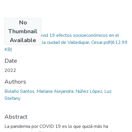
No
Files
Thumbnail
Cuarentena por Covid 19 efectos socioeconómicos en el
Available
sector terciario en la ciudad de Valledupar, Cesar.pdf
(612.99
KB)
Date
2022
Authors
Bolaño Santos, Mariana Alejandra; Núñez López, Luz
Stefany
Abstract
La pandemia por COVID 19 es lo que quizá más ha