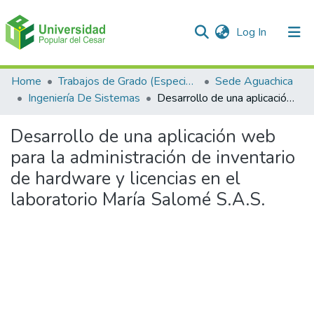
(current)
Log In
Communities & Collections
Home
Trabajos de Grado (Especializaciones y Pregrados)
Sede Aguachica
Ingeniería De Sistemas
Desarrollo de una aplicación web para la administración de inventario de hardware y licencias en el laboratorio María Salomé S.A.S.
All of DSpace
Desarrollo de una aplicación web
Statistics
para la administración de inventario
de hardware y licencias en el
laboratorio María Salomé S.A.S.