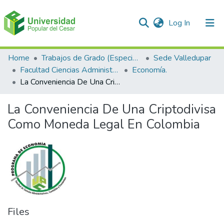
(current)
Log In
Communities & Collections
Home
Trabajos de Grado (Especializaciones y Pregrados)
Sede Valledupar
Facultad Ciencias Administrativas Contables y Económicas – Face
Economía.
All of DSpace
La Conveniencia De Una Criptodivisa Como Moneda Legal En Colombia
Statistics
La Conveniencia De Una Criptodivisa
Como Moneda Legal En Colombia
Files