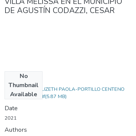
VILLA MELISSA EN EL MUNICIPIO
DE AGUSTÍN CODAZZI, CESAR
No
Files
Thumbnail
HERRERA RUIZ LIZETH PAOLA-PORTILLO CENTENO
Available
LAURA LUCIA.pdf
(5.87 MB)
Date
2021
Authors