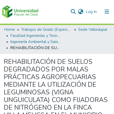
(current)
Log In
Communities & Collections
Home
Trabajos de Grado (Especializaciones y Pregrados)
Sede Valledupar
Facultad Ingenierías y Tecnologías
All of DSpace
Ingeniería Ambiental y Sanitaria.
REHABILITACIÓN DE SUELOS DEGRADADOS POR MALAS PRÁCTICAS AGROPECUARIAS MEDIANTE LA UTILIZACIÓN DE LEGUMINOSAS (VIGNA UNGUICULATA) COMO FIJADORAS DE NITRÓGENO EN LA FINCA VILLA MELISSA EN EL MUNICIPIO DE AGUSTÍN CODAZZI, CESAR
Statistics
REHABILITACIÓN DE SUELOS
DEGRADADOS POR MALAS
PRÁCTICAS AGROPECUARIAS
MEDIANTE LA UTILIZACIÓN DE
LEGUMINOSAS (VIGNA
UNGUICULATA) COMO FIJADORAS
DE NITRÓGENO EN LA FINCA