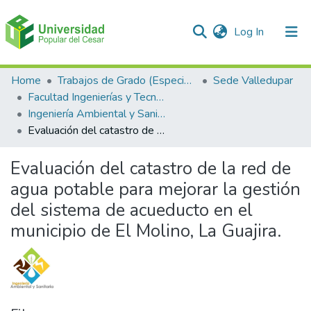
(current)
Log In
Communities & Collections
Home
Trabajos de Grado (Especializaciones y Pregrados)
Sede Valledupar
Facultad Ingenierías y Tecnologías
All of DSpace
Ingeniería Ambiental y Sanitaria.
Evaluación del catastro de la red de agua potable para mejorar la gestión del sistema de acueducto en el municipio de El Molino, La Guajira.
Statistics
Evaluación del catastro de la red de
agua potable para mejorar la gestión
del sistema de acueducto en el
municipio de El Molino, La Guajira.