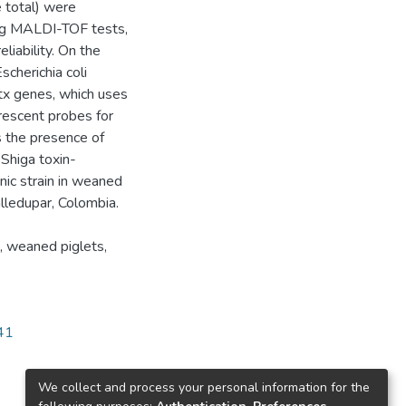
e total) were
sing MALDI-TOF tests,
eliability. On the
cherichia coli
tx genes, which uses
rescent probes for
s the presence of
 Shiga toxin-
nic strain in weaned
alledupar, Colombia.
, weaned piglets,
641
We collect and process your personal information for the