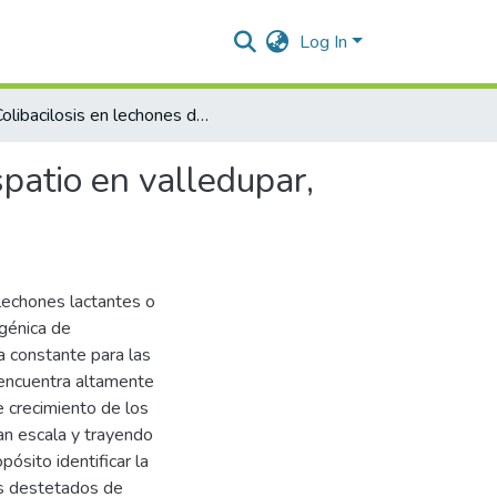
Log In
Colibacilosis en lechones destetados en granjas de traspatio en valledupar, colombia
patio en valledupar,
lechones lactantes o
génica de
ta constante para las
 encuentra altamente
e crecimiento de los
an escala y trayendo
ósito identificar la
es destetados de