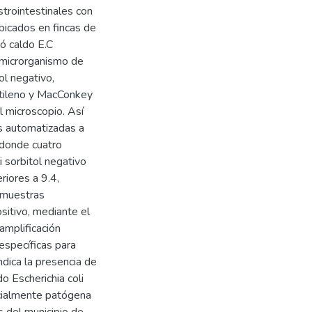
rointestinales con
bicados en fincas de
zó caldo E.C
l microrganismo de
ol negativo,
tileno y MacConkey
l microscopio. Así
s automatizadas a
, donde cuatro
 sorbitol negativo
iores a 9.4,
s muestras
sitivo, mediante el
amplificación
specíficas para
dica la presencia de
 Escherichia coli
cialmente patógena