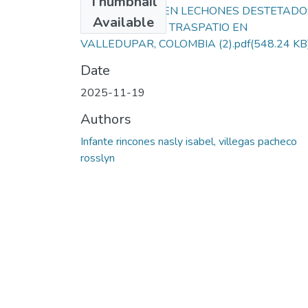
Thumbnail
COLIBACILOSIS EN LECHONES DESTETADO
Available
EN GRANJAS DE TRASPATIO EN
VALLEDUPAR, COLOMBIA (2).pdf
(548.24 KB
Date
2025-11-19
Authors
Infante rincones nasly isabel, villegas pacheco
rosslyn