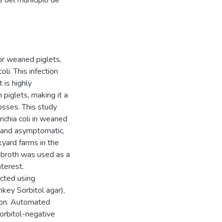
 del municipio de
 or weaned piglets,
li. This infection
 is highly
 piglets, making it a
osses. This study
ichia coli in weaned
 and asymptomatic,
kyard farms in the
i) broth was used as a
terest.
ected using
key Sorbitol agar),
tion. Automated
orbitol-negative