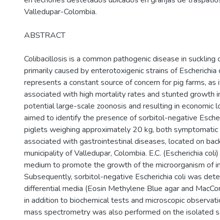
en lechones destetados ubicados en granjas de traspatios
Valledupar-Colombia.
ABSTRACT
Colibacillosis is a common pathogenic disease in suckling
primarily caused by enterotoxigenic strains of Escherichia co
represents a constant source of concern for pig farms, as it
associated with high mortality rates and stunted growth in
potential large-scale zoonosis and resulting in economic l
aimed to identify the presence of sorbitol-negative Escher
piglets weighing approximately 20 kg, both symptomatic
associated with gastrointestinal diseases, located on bac
municipality of Valledupar, Colombia. E.C. (Escherichia col
medium to promote the growth of the microorganism of in
Subsequently, sorbitol-negative Escherichia coli was det
differential media (Eosin Methylene Blue agar and MacCon
in addition to biochemical tests and microscopic observa
mass spectrometry was also performed on the isolated s