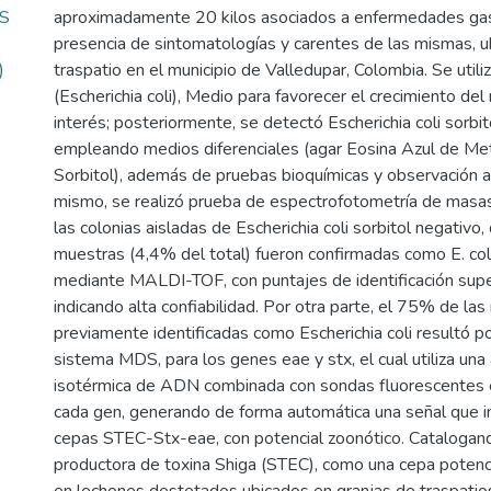
S
aproximadamente 20 kilos asociados a enfermedades gast
presencia de sintomatologías y carentes de las mismas, u
)
traspatio en el municipio de Valledupar, Colombia. Se utili
(Escherichia coli), Medio para favorecer el crecimiento de
interés; posteriormente, se detectó Escherichia coli sorbit
empleando medios diferenciales (agar Eosina Azul de Me
Sorbitol), además de pruebas bioquímicas y observación a
mismo, se realizó prueba de espectrofotometría de masa
las colonias aisladas de Escherichia coli sorbitol negativo
muestras (4,4% del total) fueron confirmadas como E. coli
mediante MALDI-TOF, con puntajes de identificación super
indicando alta confiabilidad. Por otra parte, el 75% de la
previamente identificadas como Escherichia coli resultó po
sistema MDS, para los genes eae y stx, el cual utiliza una 
isotérmica de ADN combinada con sondas fluorescentes e
cada gen, generando de forma automática una señal que in
cepas STEC-Stx-eae, con potencial zoonótico. Catalogando
productora de toxina Shiga (STEC), como una cepa poten