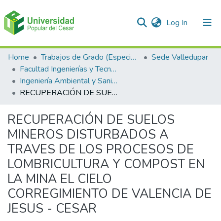
(current)
Log In
Communities & Collections
Home
Trabajos de Grado (Especializaciones y Pregrados)
Sede Valledupar
Facultad Ingenierías y Tecnologías
All of DSpace
Ingeniería Ambiental y Sanitaria.
RECUPERACIÓN DE SUELOS MINEROS DISTURBADOS A TRAVES DE LOS PROCESOS DE LOMBRICULTURA Y COMPOST EN LA MINA EL CIELO CORREGIMIENTO DE VALENCIA DE JESUS - CESAR
Statistics
RECUPERACIÓN DE SUELOS
MINEROS DISTURBADOS A
TRAVES DE LOS PROCESOS DE
LOMBRICULTURA Y COMPOST EN
LA MINA EL CIELO
CORREGIMIENTO DE VALENCIA DE
JESUS - CESAR