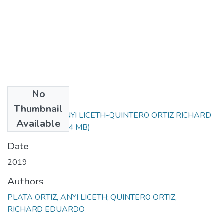
No
Files
Thumbnail
PLATA ORTIZ ANYI LICETH-QUINTERO ORTIZ RICHARD
Available
EDUARDO.pdf
(5.4 MB)
Date
2019
Authors
PLATA ORTIZ, ANYI LICETH; QUINTERO ORTIZ,
RICHARD EDUARDO