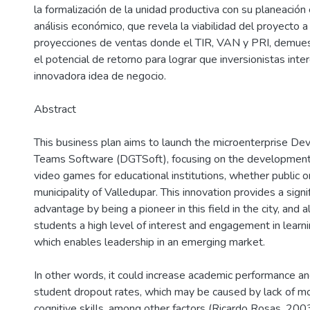
la formalización de la unidad productiva con su planeación 
análisis económico, que revela la viabilidad del proyecto a
proyecciones de ventas donde el TIR, VAN y PRI, demuestr
el potencial de retorno para lograr que inversionistas in
innovadora idea de negocio.
Abstract
This business plan aims to launch the microenterprise D
Teams Software (DGTSoft), focusing on the development 
video games for educational institutions, whether public or
municipality of Valledupar. This innovation provides a sign
advantage by being a pioneer in this field in the city, and 
students a high level of interest and engagement in learni
which enables leadership in an emerging market.
In other words, it could increase academic performance a
student dropout rates, which may be caused by lack of mot
cognitive skills, among other factors (Ricardo Rosas, 