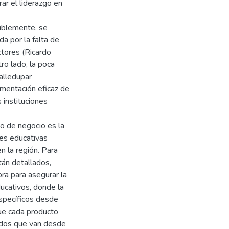
ar el liderazgo en
siblemente, se
da por la falta de
ctores (Ricardo
o lado, la poca
Valledupar
mentación eficaz de
 instituciones
o de negocio es la
nes educativas
 la región. Para
stán detallados,
ra para asegurar la
ucativos, donde la
específicos desde
que cada producto
ados que van desde