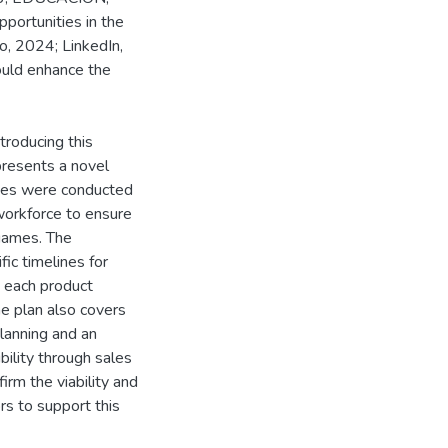
portunities in the
jo, 2024; LinkedIn,
ould enhance the
troducing this
epresents a novel
lyses were conducted
 workforce to ensure
 games. The
fic timelines for
t each product
e plan also covers
planning and an
bility through sales
rm the viability and
ors to support this