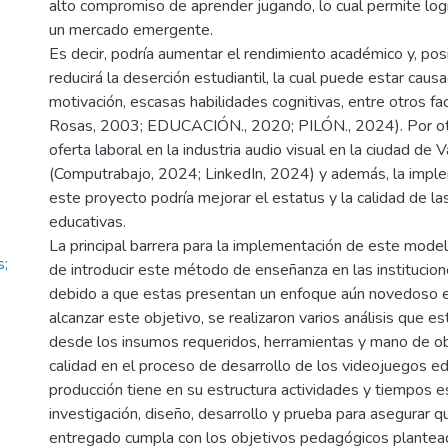
alto compromiso de aprender jugando, lo cual permite logr
un mercado emergente.
Es decir, podría aumentar el rendimiento académico y, po
reducirá la deserción estudiantil, la cual puede estar causa
motivación, escasas habilidades cognitivas, entre otros fa
Rosas, 2003; EDUCACIÓN., 2020; PILÓN., 2024). Por otr
oferta laboral en la industria audio visual en la ciudad de 
(Computrabajo, 2024; LinkedIn, 2024) y además, la imple
este proyecto podría mejorar el estatus y la calidad de las
educativas.
La principal barrera para la implementación de este model
s;
de introducir este método de enseñanza en las institucio
debido a que estas presentan un enfoque aún novedoso en
alcanzar este objetivo, se realizaron varios análisis que e
desde los insumos requeridos, herramientas y mano de ob
calidad en el proceso de desarrollo de los videojuegos ed
producción tiene en su estructura actividades y tiempos 
investigación, diseño, desarrollo y prueba para asegurar 
entregado cumpla con los objetivos pedagógicos plante