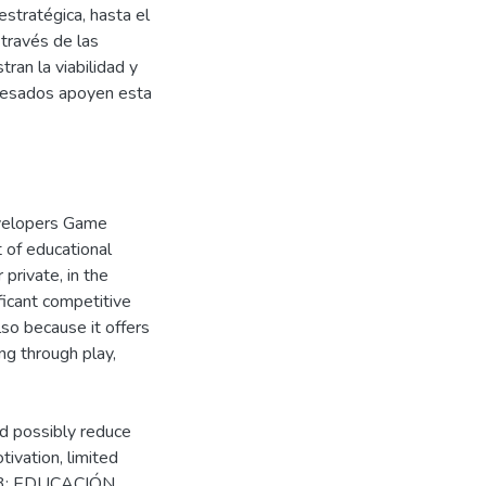
estratégica, hasta el
 través de las
an la viabilidad y
teresados apoyen esta
evelopers Game
of educational
 private, in the
ificant competitive
also because it offers
ng through play,
nd possibly reduce
ivation, limited
2003; EDUCACIÓN,