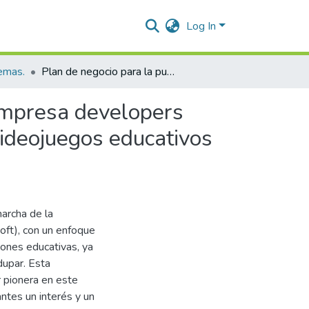
Log In
temas.
Plan de negocio para la puesta en marcha de la microempresa developers game teams software (DGTSOFT), desarrolladora de videojuegos educativos en la ciudad de Valledupar.
empresa developers
ideojuegos educativos
archa de la
t), con un enfoque
iones educativas, ya
dupar. Esta
r pionera en este
ntes un interés y un