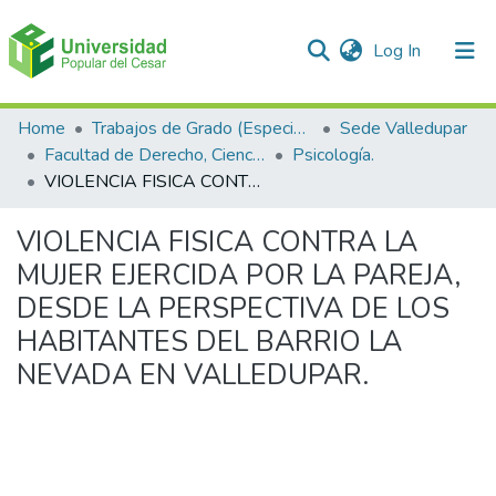
(current)
Log In
Communities & Collections
Home
Trabajos de Grado (Especializaciones y Pregrados)
Sede Valledupar
Facultad de Derecho, Ciencias Políticas y Sociales.
Psicología.
All of DSpace
VIOLENCIA FISICA CONTRA LA MUJER EJERCIDA POR LA PAREJA, DESDE LA PERSPECTIVA DE LOS HABITANTES DEL BARRIO LA NEVADA EN VALLEDUPAR.
Statistics
VIOLENCIA FISICA CONTRA LA
MUJER EJERCIDA POR LA PAREJA,
DESDE LA PERSPECTIVA DE LOS
HABITANTES DEL BARRIO LA
NEVADA EN VALLEDUPAR.