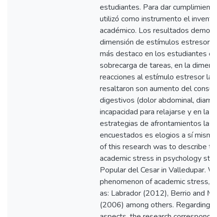
estudiantes. Para dar cumplimiento 
utilizó como instrumento el invent
académico. Los resultados demostr
dimensión de estímulos estresores 
más destaco en los estudiantes de
sobrecarga de tareas, en la dimens
reacciones al estímulo estresor las
resaltaron son aumento del consu
digestivos (dolor abdominal, diarre
incapacidad para relajarse y en la 
estrategias de afrontamientos las
encuestados es elogios a sí mismo
of this research was to describe the
academic stress in psychology stu
Popular del Cesar in Valledupar. W
phenomenon of academic stress, it 
as: Labrador (2012), Berrio and M
(2006) among others. Regarding t
aspects, the research corresponds 