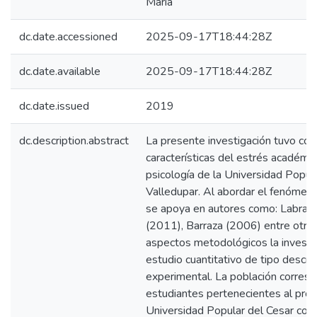
Maria
dc.date.accessioned
2025-09-17T18:44:28Z
dc.date.available
2025-09-17T18:44:28Z
dc.date.issued
2019
dc.description.abstract
La presente investigación tuvo como
características del estrés académi
psicología de la Universidad Popul
Valledupar. Al abordar el fenómen
se apoya en autores como: Labrado
(2011), Barraza (2006) entre otros.
aspectos metodológicos la investi
estudio cuantitativo de tipo descri
experimental. La población corres
estudiantes pertenecientes al prog
Universidad Popular del Cesar co