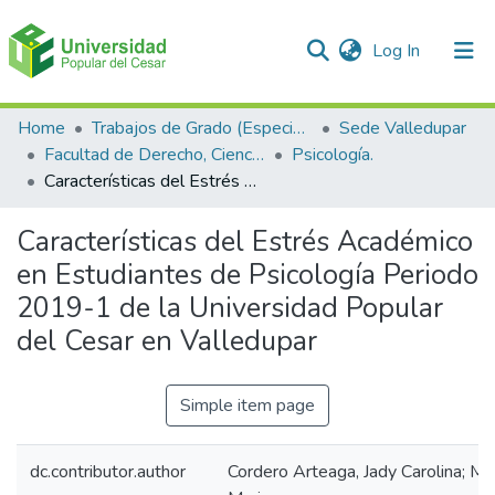
(current)
Log In
Communities & Collections
Home
Trabajos de Grado (Especializaciones y Pregrados)
Sede Valledupar
Facultad de Derecho, Ciencias Políticas y Sociales.
Psicología.
All of DSpace
Características del Estrés Académico en Estudiantes de Psicología Periodo 2019-1 de la Universidad Popular del Cesar en Valledupar
Statistics
Características del Estrés Académico
en Estudiantes de Psicología Periodo
2019-1 de la Universidad Popular
del Cesar en Valledupar
Simple item page
dc.contributor.author
Cordero Arteaga, Jady Carolina; Ma