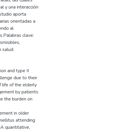
adas, las cuales
al y una interacción
studio aporta
arias orientadas a
endo al
s.Palabras clave:
smisibles,
n salud.
on and type II
llenge due to their
life of the elderly
gement by patients
ce the burden on
ement in older
ellitus attending
A quantitative,