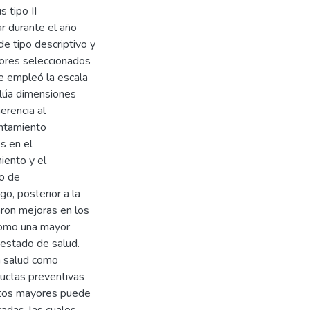
 tipo II
r durante el año
de tipo descriptivo y
yores seleccionados
se empleó la escala
alúa dimensiones
erencia al
ontamiento
s en el
iento y el
go de
o, posterior a la
aron mejoras en los
 como una mayor
 estado de salud.
n salud como
ductas preventivas
ltos mayores puede