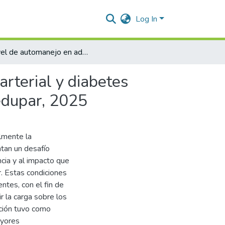
Log In
Nivel de automanejo en adulto mayor con hipertension arterial y diabetes mellitus tipo II en un centro dia de la comuna 4 de Valledupar, 2025
rterial y diabetes
ledupar, 2025
lmente la
entan un desafío
ncia y al impacto que
r. Estas condiciones
tes, con el fin de
r la carga sobre los
ación tuvo como
ayores