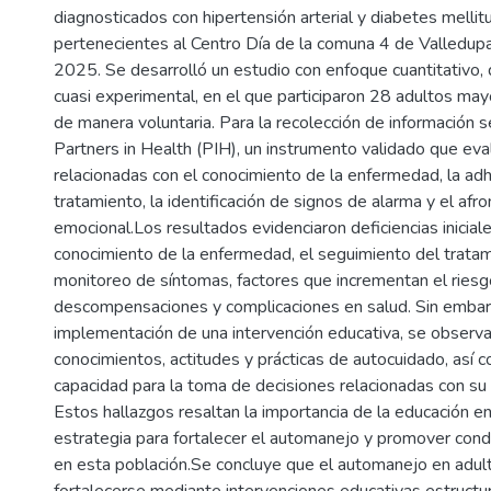
diagnosticados con hipertensión arterial y diabetes mellitus
pertenecientes al Centro Día de la comuna 4 de Valledupa
2025. Se desarrolló un estudio con enfoque cuantitativo, 
cuasi experimental, en el que participaron 28 adultos ma
de manera voluntaria. Para la recolección de información 
Partners in Health (PIH), un instrumento validado que ev
relacionadas con el conocimiento de la enfermedad, la adh
tratamiento, la identificación de signos de alarma y el afr
emocional.Los resultados evidenciaron deficiencias iniciale
conocimiento de la enfermedad, el seguimiento del tratam
monitoreo de síntomas, factores que incrementan el ries
descompensaciones y complicaciones en salud. Sin embarg
implementación de una intervención educativa, se observ
conocimientos, actitudes y prácticas de autocuidado, así
capacidad para la toma de decisiones relacionadas con su
Estos hallazgos resaltan la importancia de la educación e
estrategia para fortalecer el automanejo y promover con
en esta población.Se concluye que el automanejo en adu