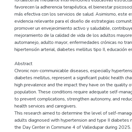
fortalecerse mediante intervenciones educativas estructur
favorecen la adherencia terapéutica, el bienestar psicosoci
más efectiva con los servicios de salud. Asimismo, este e
evidencia relevante para el diseño de estrategias comunit
promover un envejecimiento activo y saludable, contribuy
mejoramiento de la calidad de vida de los adultos mayore
automanejo, adulto mayor, enfermedades crónicas no tran
hipertensión arterial, diabetes mellitus tipo II, educación e
Abstract
Chronic non-communicable diseases, especially hypertensi
diabetes mellitus, represent a significant public health cha
high prevalence and the impact they have on the quality of 
population. These conditions require adequate self-mana
to prevent complications, strengthen autonomy, and redu
health services and caregivers.
This research aimed to determine the level of self-manag
adults diagnosed with hypertension and type II diabetes m
the Day Center in Commune 4 of Valledupar during 2025. 