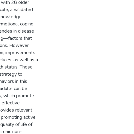
 with 28 older
cale, a validated
 knowledge,
emotional coping,
iencies in disease
ng—factors that
ions. However,
ion, improvements
tices, as well as a
lth status. These
 strategy to
viors in this
 adults can be
s, which promote
 effective
rovides relevant
 promoting active
uality of life of
hronic non-