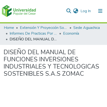
(current)
Log In
Communities & Collections
Home
Extensión Y Proyección Social
Sede Aguachica
Informes De Practicas Por Programas
Economía
All of DSpace
DISEÑO DEL MANUAL DE FUNCIONES INVERSIONES INDUSTRIALES Y TECNOLOGICAS SOSTENIBLES S.A.S ZOMAC
Statistics
DISEÑO DEL MANUAL DE
FUNCIONES INVERSIONES
INDUSTRIALES Y TECNOLOGICAS
SOSTENIBLES S.A.S ZOMAC