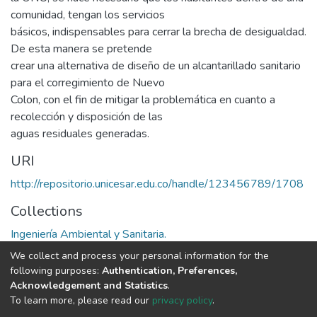
comunidad, tengan los servicios
básicos, indispensables para cerrar la brecha de desigualdad.
De esta manera se pretende
crear una alternativa de diseño de un alcantarillado sanitario
para el corregimiento de Nuevo
Colon, con el fin de mitigar la problemática en cuanto a
recolección y disposición de las
aguas residuales generadas.
URI
http://repositorio.unicesar.edu.co/handle/123456789/1708
Collections
Ingeniería Ambiental y Sanitaria.
We collect and process your personal information for the
Full item page
following purposes:
Authentication, Preferences,
Acknowledgement and Statistics
.
To learn more, please read our
privacy policy
.
DSpace software
copyright © 2002-2026
LYRASIS