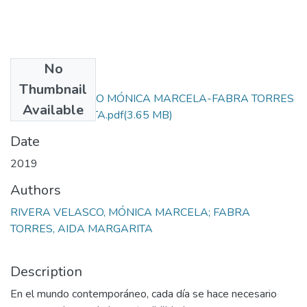
No
Files
Thumbnail
RIVERA VELASCO MÓNICA MARCELA-FABRA TORRES
Available
AIDA MARGARITA.pdf
(3.65 MB)
Date
2019
Authors
RIVERA VELASCO, MÓNICA MARCELA; FABRA
TORRES, AIDA MARGARITA
Description
En el mundo contemporáneo, cada día se hace necesario