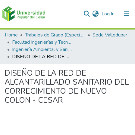
(current)
Log In
Communities & Collections
Home
Trabajos de Grado (Especializaciones y Pregrados)
Sede Valledupar
Facultad Ingenierías y Tecnologías
All of DSpace
Ingeniería Ambiental y Sanitaria.
DISEÑO DE LA RED DE ALCANTARILLADO SANITARIO DEL CORREGIMIENTO DE NUEVO COLON - CESAR
Statistics
DISEÑO DE LA RED DE
ALCANTARILLADO SANITARIO DEL
CORREGIMIENTO DE NUEVO
COLON - CESAR