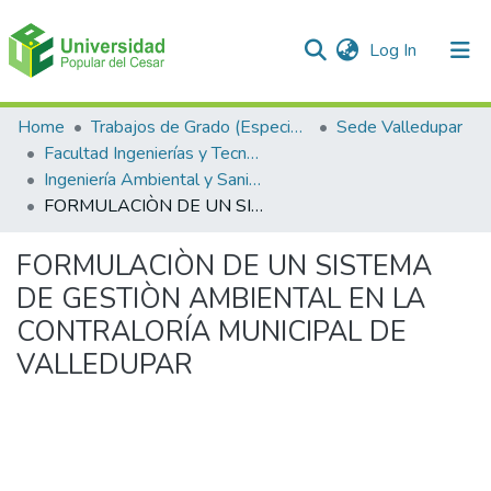
(current)
Log In
Communities & Collections
Home
Trabajos de Grado (Especializaciones y Pregrados)
Sede Valledupar
Facultad Ingenierías y Tecnologías
All of DSpace
Ingeniería Ambiental y Sanitaria.
FORMULACIÒN DE UN SISTEMA DE GESTIÒN AMBIENTAL EN LA CONTRALORÍA MUNICIPAL DE VALLEDUPAR
Statistics
FORMULACIÒN DE UN SISTEMA
DE GESTIÒN AMBIENTAL EN LA
CONTRALORÍA MUNICIPAL DE
VALLEDUPAR