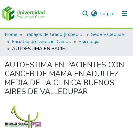
(current)
Log In
Communities & Collections
Home
Trabajos de Grado (Especializaciones y Pregrados)
Sede Valledupar
Facultad de Derecho, Ciencias Políticas y Sociales.
Psicología.
All of DSpace
AUTOESTIMA EN PACIENTES CON CANCER DE MAMA EN ADULTEZ MEDIA DE LA CLINICA BUENOS AIRES DE VALLEDUPAR
Statistics
AUTOESTIMA EN PACIENTES CON
CANCER DE MAMA EN ADULTEZ
MEDIA DE LA CLINICA BUENOS
AIRES DE VALLEDUPAR