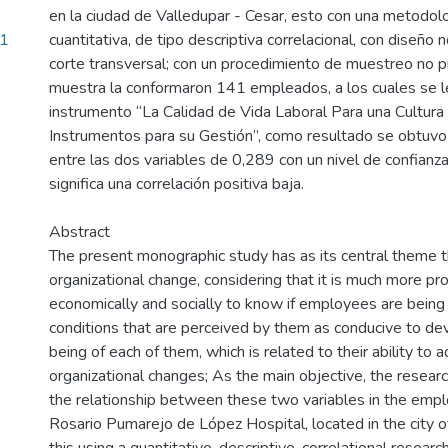
en la ciudad de Valledupar - Cesar, esto con una metodolo
81
cuantitativa, de tipo descriptiva correlacional, con diseño
corte transversal; con un procedimiento de muestreo no pro
muestra la conformaron 141 empleados, a los cuales se le
instrumento “La Calidad de Vida Laboral Para una Cultura 
Instrumentos para su Gestión”, como resultado se obtuvo 
entre las dos variables de 0,289 con un nivel de confianz
significa una correlación positiva baja.
Abstract
The present monographic study has as its central theme 
organizational change, considering that it is much more pro
economically and socially to know if employees are being
conditions that are perceived by them as conducive to d
being of each of them, which is related to their ability to 
organizational changes; As the main objective, the resear
the relationship between these two variables in the emp
Rosario Pumarejo de López Hospital, located in the city o