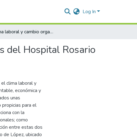
Log In
Clima laboral y cambio organizacional en los empleados del Hospital Rosario Pumarejo de López
s del Hospital Rosario
l clima laboral y
ntable, económica y
eados unas
propicias para el
aciona con la
ionales; como
ación entre estas dos
o de López, ubicado