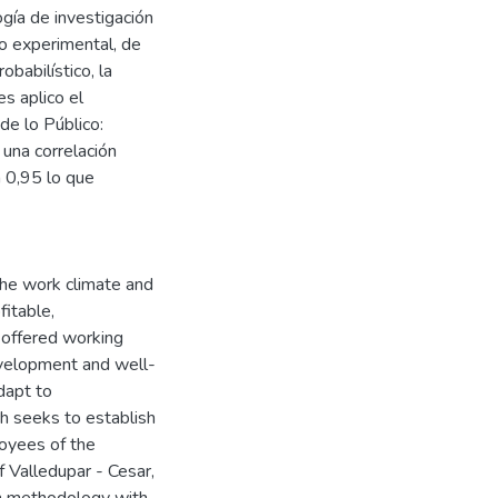
gía de investigación
 no experimental, de
babilístico, la
s aplico el
de lo Público:
una correlación
a 0,95 lo que
the work climate and
fitable,
 offered working
evelopment and well-
adapt to
ch seeks to establish
loyees of the
f Valledupar - Cesar,