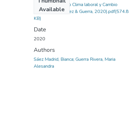
Thumbnail
Proyecto de grado Clima laboral y Cambio
Available
organizacional (Saez & Guerra, 2020).pdf
(574.
KB)
Date
2020
Authors
Sáez Madrid, Bianca; Guerra Rivera, Maria
Alesandra