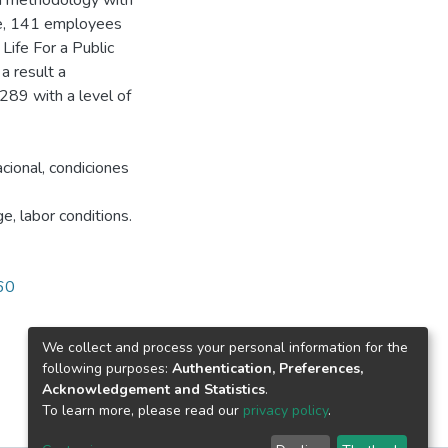
rch methodology with
ple, 141 employees
ife For a Public
a result a
289 with a level of
acional, condiciones
e, labor conditions.
160
We collect and process your personal information for the
following purposes:
Authentication, Preferences,
Acknowledgement and Statistics
.
To learn more, please read our
privacy policy
.