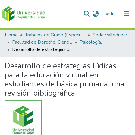
(current)
Log In
Communities & Collections
Home
Trabajos de Grado (Especializaciones y Pregrados)
Sede Valledupar
Facultad de Derecho, Ciencias Políticas y Sociales.
Psicología.
All of DSpace
Desarrollo de estrategias lúdicas para la educación virtual en estudiantes de básica primaria: una revisión bibliográfica
Statistics
Desarrollo de estrategias lúdicas
para la educación virtual en
estudiantes de básica primaria: una
revisión bibliográfica