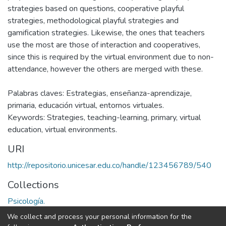
strategies based on questions, cooperative playful
strategies, methodological playful strategies and
gamification strategies. Likewise, the ones that teachers
use the most are those of interaction and cooperatives,
since this is required by the virtual environment due to non-
attendance, however the others are merged with these.
Palabras claves: Estrategias, enseñanza-aprendizaje,
primaria, educación virtual, entornos virtuales.
Keywords: Strategies, teaching-learning, primary, virtual
education, virtual environments.
URI
http://repositorio.unicesar.edu.co/handle/123456789/540
Collections
Psicología.
We collect and process your personal information for the
Full item page