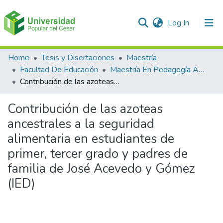
(current)
Log In
Communities & Collections
Home
Tesis y Disertaciones
Maestría
Facultad De Educación
Maestría En Pedagogía Ambiental Para El desarrollo Sostenible
All of DSpace
Contribución de las azoteas ancestrales a la seguridad alimentaria en estudiantes de primer, tercer grado y padres de familia de José Acevedo y Gómez (IED)
Statistics
Contribución de las azoteas
ancestrales a la seguridad
alimentaria en estudiantes de
primer, tercer grado y padres de
familia de José Acevedo y Gómez
(IED)