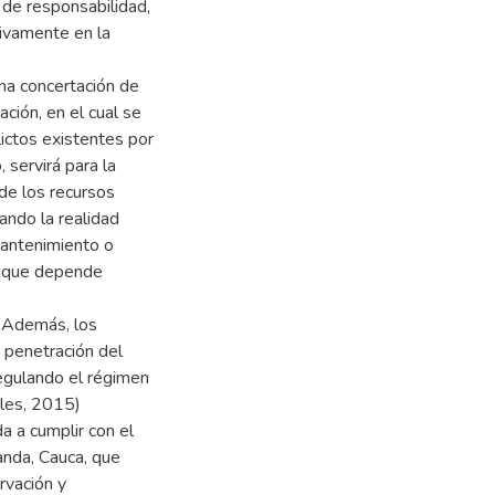
o de responsabilidad,
tivamente en la
na concertación de
ción, en el cual se
lictos existentes por
 servirá para la
de los recursos
ando la realidad
mantenimiento o
d que depende
. Además, los
a penetración del
regulando el régimen
ales, 2015)
a a cumplir con el
anda, Cauca, que
rvación y