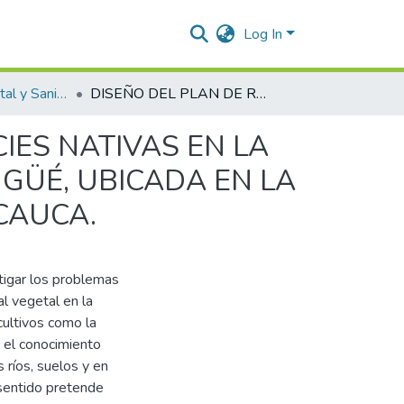
Log In
Ingeniería Ambiental y Sanitaria.
DISEÑO DEL PLAN DE REFORESTACIÓN CON ESPECIES NATIVAS EN LA FRANJA PROTECTORA DE LA MICROCUENCA GÜENGÜÉ, UBICADA EN LA VEREDA LA MUNDA DEL MUNICIPIO DE MIRANDA CAUCA.
IES NATIVAS EN LA
GÜÉ, UBICADA EN LA
CAUCA.
tigar los problemas
l vegetal en la
cultivos como la
 el conocimiento
 ríos, suelos y en
 sentido pretende