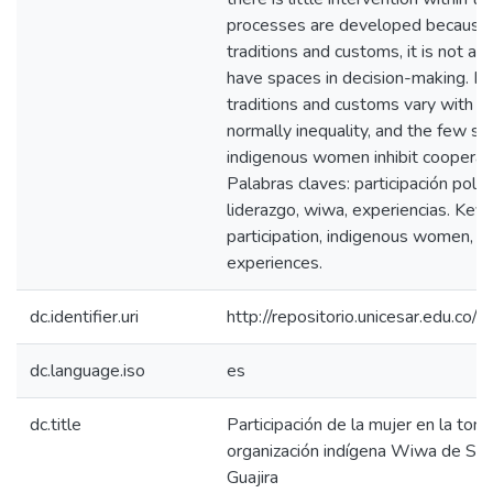
processes are developed because,
traditions and customs, it is not a
have spaces in decision-making. Fina
traditions and customs vary with e
normally inequality, and the few spa
indigenous women inhibit cooperat
Palabras claves: participación políti
liderazgo, wiwa, experiencias. Keyw
participation, indigenous women, l
experiences.
dc.identifier.uri
http://repositorio.unicesar.edu.
dc.language.iso
es
dc.title
Participación de la mujer en la tom
organización indígena Wiwa de San 
Guajira