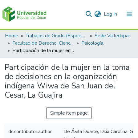
(current)
Log In
Communities & Collections
Home
Trabajos de Grado (Especializaciones y Pregrados)
Sede Valledupar
Facultad de Derecho, Ciencias Políticas y Sociales.
Psicología.
All of DSpace
Participación de la mujer en la toma de decisiones en la organización indígena Wiwa de San Juan del Cesar, La Guajira
Statistics
Participación de la mujer en la toma
de decisiones en la organización
indígena Wiwa de San Juan del
Cesar, La Guajira
Simple item page
dc.contributor.author
De Ávila Duarte, Dilia Carolina; Gu