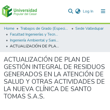
(current)
Log In
Communities & Collections
Home
Trabajos de Grado (Especializaciones y Pregrados)
Sede Valledupar
Facultad Ingenierías y Tecnologías
All of DSpace
Ingeniería Ambiental y Sanitaria.
ACTUALIZACIÓN DE PLAN DE GESTIÓN INTEGRAL DE RESIDUOS GENERADOS EN LA ATENCIÓN DE SALUD Y OTRAS ACTIVIDADES DE LA NUEVA CLÍNICA DE SANTO TOMAS S.A.S.
Statistics
ACTUALIZACIÓN DE PLAN DE
GESTIÓN INTEGRAL DE RESIDUOS
GENERADOS EN LA ATENCIÓN DE
SALUD Y OTRAS ACTIVIDADES DE
LA NUEVA CLÍNICA DE SANTO
TOMAS S.A.S.