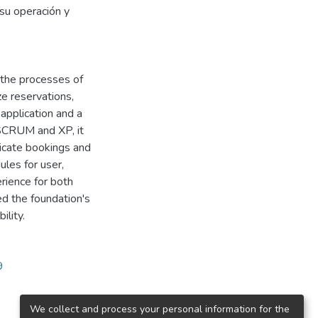
 su operación y
 the processes of
e reservations,
application and a
 SCRUM and XP, it
icate bookings and
ules for user,
rience for both
ed the foundation's
ility.
9
We collect and process your personal information for the