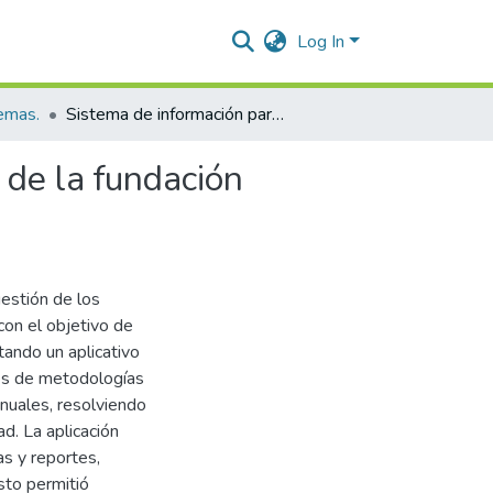
Log In
temas.
Sistema de información para la gestión de los procesos de la fundación maderos teatro en la ciudad de Valledupar.
 de la fundación
gestión de los
on el objetivo de
tando un aplicativo
vés de metodologías
uales, resolviendo
d. La aplicación
as y reportes,
sto permitió