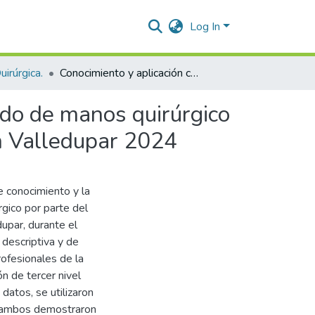
Log In
irúrgica.
Conocimiento y aplicación correcta de la técnica de lavado de manos quirúrgico del personal estéril de una institución de tercer nivel en Valledupar 2024
vado de manos quirúrgico
 en Valledupar 2024
e conocimiento y la
rgico por parte del
dupar, durante el
descriptiva y de
ofesionales de la
ón de tercer nivel
datos, se utilizaron
o, ambos demostraron