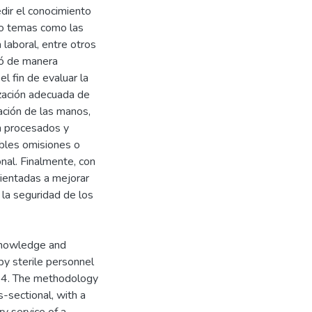
edir el conocimiento
do temas como las
 laboral, entre otros
icó de manera
el fin de evaluar la
ización adecuada de
ación de las manos,
n procesados y
ibles omisiones o
nal. Finalmente, con
ientadas a mejorar
 la seguridad de los
 knowledge and
by sterile personnel
2024. The methodology
-sectional, with a