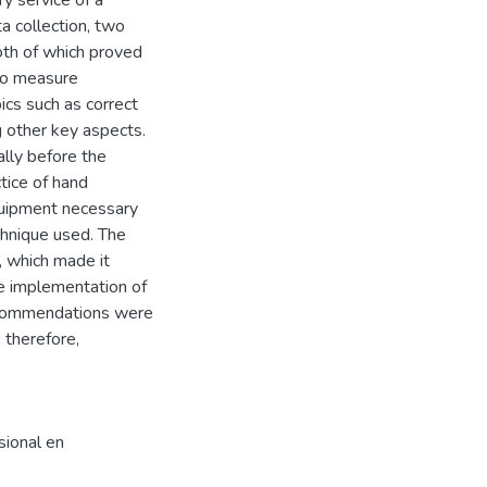
y service of a
ta collection, two
oth of which proved
 to measure
cs such as correct
 other key aspects.
ally before the
ctice of hand
quipment necessary
echnique used. The
 which made it
he implementation of
 recommendations were
 therefore,
sional en