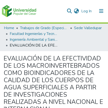
(current)
Log In
Communities & Collections
Home
Trabajos de Grado (Especializaciones y Pregrados)
Sede Valledupar
Facultad Ingenierías y Tecnologías
All of DSpace
Ingeniería Ambiental y Sanitaria.
EVALUACIÓN DE LA EFECTIVIDAD DE LOS MACROINVERTEBRADOS COMO BIOINDICADORES DE LA CALIDAD DE LOS CUERPOS DE AGUA SUPERFICIALES A PARTIR DE INVESTIGACIONES REALIZADAS A NIVEL NACIONAL E INTERNACIONAL
Statistics
EVALUACIÓN DE LA EFECTIVIDAD
DE LOS MACROINVERTEBRADOS
COMO BIOINDICADORES DE LA
CALIDAD DE LOS CUERPOS DE
AGUA SUPERFICIALES A PARTIR
DE INVESTIGACIONES
REALIZADAS A NIVEL NACIONAL E