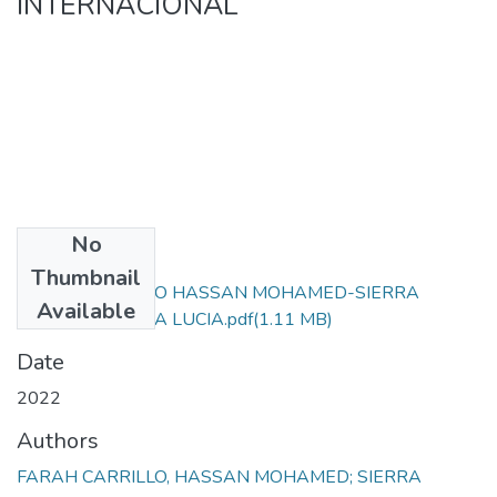
INTERNACIONAL
No
Files
Thumbnail
FARAH CARRILLO HASSAN MOHAMED-SIERRA
Available
GUTIERREZ SARA LUCIA.pdf
(1.11 MB)
Date
2022
Authors
FARAH CARRILLO, HASSAN MOHAMED; SIERRA