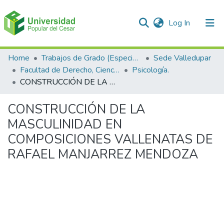
(current)
Log In
Communities & Collections
Home
Trabajos de Grado (Especializaciones y Pregrados)
Sede Valledupar
Facultad de Derecho, Ciencias Políticas y Sociales.
Psicología.
All of DSpace
CONSTRUCCIÓN DE LA MASCULINIDAD EN COMPOSICIONES VALLENATAS DE RAFAEL MANJARREZ MENDOZA
Statistics
CONSTRUCCIÓN DE LA
MASCULINIDAD EN
COMPOSICIONES VALLENATAS DE
RAFAEL MANJARREZ MENDOZA