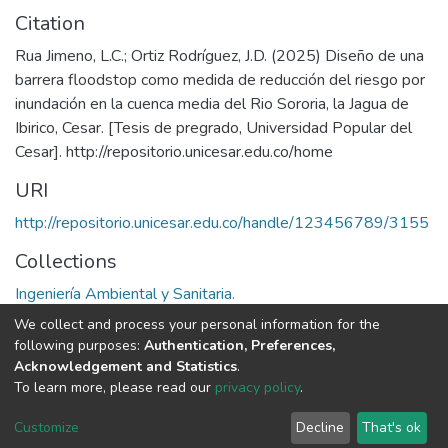
Citation
Rua Jimeno, L.C.; Ortiz Rodríguez, J.D. (2025) Diseño de una
barrera floodstop como medida de reducción del riesgo por
inundación en la cuenca media del Rio Sororia, la Jagua de
Ibirico, Cesar. [Tesis de pregrado, Universidad Popular del
Cesar]. http://repositorio.unicesar.edu.co/home
URI
http://repositorio.unicesar.edu.co/handle/123456789/3155
Collections
Ingeniería Ambiental y Sanitaria.
We collect and process your personal information for the
Full item page
following purposes:
Authentication, Preferences,
Acknowledgement and Statistics
.
To learn more, please read our
privacy policy
.
DSpace software
copyright © 2002-2026
LYRASIS
Cookie
Privacy
End User
Send
Customize
Decline
That's ok
settings
policy
Agreement
Feedback