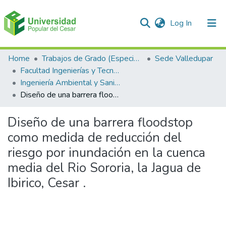
(current)
Log In
Communities & Collections
Home
Trabajos de Grado (Especializaciones y Pregrados)
Sede Valledupar
Facultad Ingenierías y Tecnologías
All of DSpace
Ingeniería Ambiental y Sanitaria.
Diseño de una barrera floodstop como medida de reducción del riesgo por inundación en la cuenca media del Rio Sororia, la Jagua de Ibirico, Cesar .
Statistics
Diseño de una barrera floodstop
como medida de reducción del
riesgo por inundación en la cuenca
media del Rio Sororia, la Jagua de
Ibirico, Cesar .