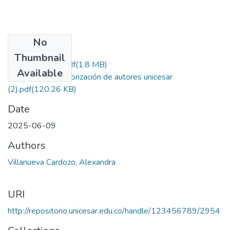
No
Files
Thumbnail
PROYECTO (1).pdf
(1.8 MB)
Available
2. Licencia y autorización de autores unicesar
(2).pdf
(120.26 KB)
Date
2025-06-09
Authors
Villanueva Cardozo, Alexandra
URI
http://repositorio.unicesar.edu.co/handle/123456789/2954