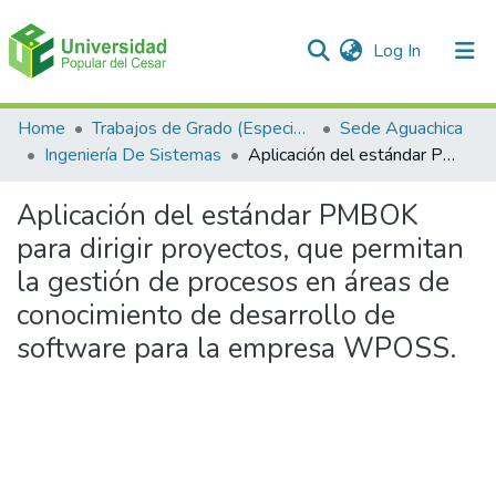
(current)
Log In
Communities & Collections
Home
Trabajos de Grado (Especializaciones y Pregrados)
Sede Aguachica
Ingeniería De Sistemas
Aplicación del estándar PMBOK para dirigir proyectos, que permitan la gestión de procesos en áreas de conocimiento de desarrollo de software para la empresa WPOSS.
All of DSpace
Aplicación del estándar PMBOK
Statistics
para dirigir proyectos, que permitan
la gestión de procesos en áreas de
conocimiento de desarrollo de
software para la empresa WPOSS.