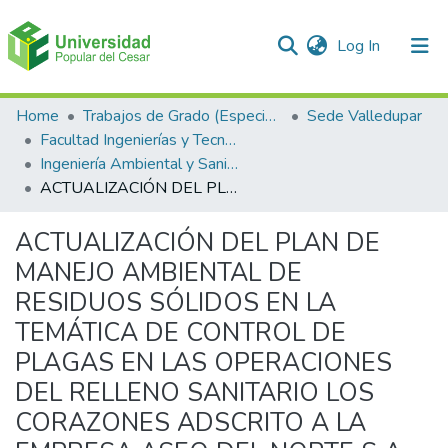
(current)
Log In
Communities & Collections
Home
Trabajos de Grado (Especializaciones y Pregrados)
Sede Valledupar
Facultad Ingenierías y Tecnologías
All of DSpace
Ingeniería Ambiental y Sanitaria.
ACTUALIZACIÓN DEL PLAN DE MANEJO AMBIENTAL DE RESIDUOS SÓLIDOS EN LA TEMÁTICA DE CONTROL DE PLAGAS EN LAS OPERACIONES DEL RELLENO SANITARIO LOS CORAZONES ADSCRITO A LA EMPRESA ASEO DEL NORTE S.A. E.S.P DE VALLEDUPAR, CESAR
Statistics
ACTUALIZACIÓN DEL PLAN DE
MANEJO AMBIENTAL DE
RESIDUOS SÓLIDOS EN LA
TEMÁTICA DE CONTROL DE
PLAGAS EN LAS OPERACIONES
DEL RELLENO SANITARIO LOS
CORAZONES ADSCRITO A LA