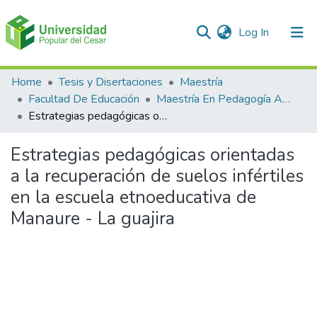
(current)
Log In
Communities & Collections
Home
Tesis y Disertaciones
Maestría
Facultad De Educación
Maestría En Pedagogía Ambiental Para El desarrollo Sostenible
All of DSpace
Estrategias pedagógicas orientadas a la recuperación de suelos infértiles en la escuela etnoeducativa de Manaure - La guajira
Statistics
Estrategias pedagógicas orientadas
a la recuperación de suelos infértiles
en la escuela etnoeducativa de
Manaure - La guajira