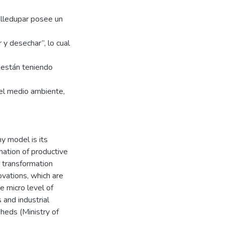
Valledupar posee un
r y desechar”, lo cual
 están teniendo
 del medio ambiente,
my model is its
mation of productive
 transformation
ovations, which are
e micro level of
 and industrial
sheds (Ministry of