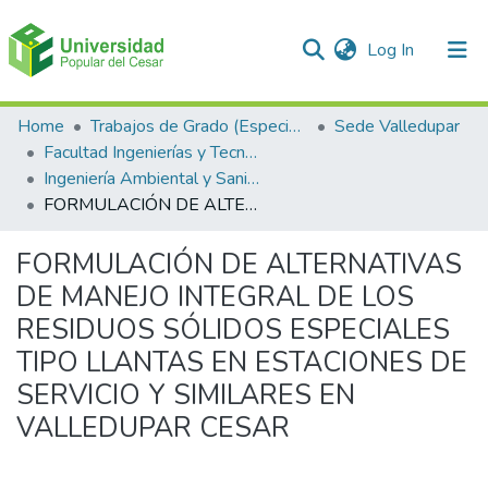
(current)
Log In
Communities & Collections
Home
Trabajos de Grado (Especializaciones y Pregrados)
Sede Valledupar
Facultad Ingenierías y Tecnologías
All of DSpace
Ingeniería Ambiental y Sanitaria.
FORMULACIÓN DE ALTERNATIVAS DE MANEJO INTEGRAL DE LOS RESIDUOS SÓLIDOS ESPECIALES TIPO LLANTAS EN ESTACIONES DE SERVICIO Y SIMILARES EN VALLEDUPAR CESAR
Statistics
FORMULACIÓN DE ALTERNATIVAS
DE MANEJO INTEGRAL DE LOS
RESIDUOS SÓLIDOS ESPECIALES
TIPO LLANTAS EN ESTACIONES DE
SERVICIO Y SIMILARES EN
VALLEDUPAR CESAR