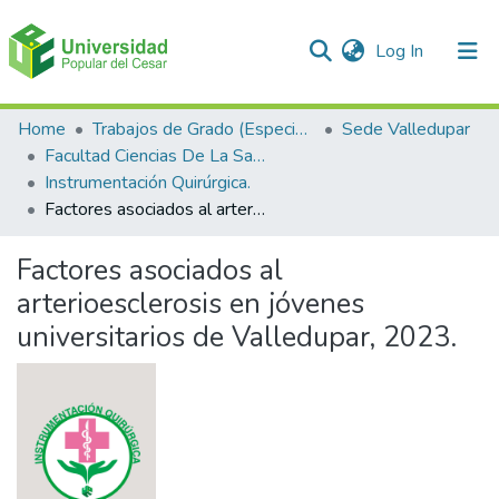
(current)
Log In
Communities & Collections
Home
Trabajos de Grado (Especializaciones y Pregrados)
Sede Valledupar
Facultad Ciencias De La Salud.
All of DSpace
Instrumentación Quirúrgica.
Factores asociados al arterioesclerosis en jóvenes universitarios de Valledupar, 2023.
Statistics
Factores asociados al
arterioesclerosis en jóvenes
universitarios de Valledupar, 2023.