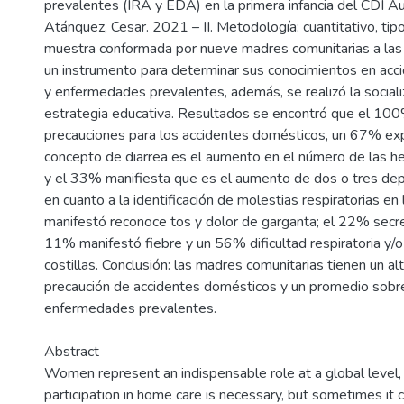
prevalentes (IRA y EDA) en la primera infancia del CDI A
Atánquez, Cesar. 2021 – II. Metodología: cuantitativo, tipo
muestra conformada por nueve madres comunitarias a las 
un instrumento para determinar sus conocimientos en ac
y enfermedades prevalentes, además, se realizó la sociali
estrategia educativa. Resultados se encontró que el 10
precauciones para los accidentes domésticos, un 67% ex
concepto de diarrea es el aumento en el número de las he
y el 33% manifiesta que es el aumento de dos o tres dep
en cuanto a la identificación de molestias respiratorias en
manifestó reconoce tos y dolor de garganta; el 22% secre
11% manifestó fiebre y un 56% dificultad respiratoria y/o
costillas. Conclusión: las madres comunitarias tienen un al
precaución de accidentes domésticos y un promedio sobr
enfermedades prevalentes.
Abstract
Women represent an indispensable role at a global level, f
participation in home care is necessary, but sometimes it 