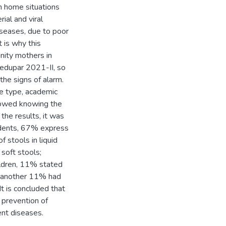
in home situations
ial and viral
iseases, due to poor
t is why this
nity mothers in
ledupar 2021-II, so
 the signs of alarm.
e type, academic
llowed knowing the
the results, it was
idents, 67% express
f stools in liquid
 soft stools;
hildren, 11% stated
, another 11% had
It is concluded that
 prevention of
ent diseases.