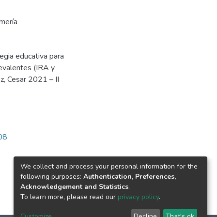
rmería
tegia educativa para
evalentes (IRA y
z, Cesar 2021 – II
108
We collect and process your personal information for the
following purposes:
Authentication, Preferences,
Acknowledgement and Statistics
.
To learn more, please read our
privacy policy
.
Customize
Decline
That's ok