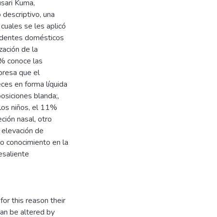
usari Kuma,
 descriptivo, una
cuales se les aplicó
cidentes domésticos
zación de la
0% conoce las
presa que el
ces en forma líquida
osiciones blanda;,
 los niños, el 11%
ción nasal, otro
 elevación de
to conocimiento en la
esaliente
or this reason their
can be altered by