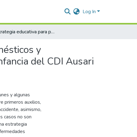
Log In
Estrategia educativa para prevención de accidentes domésticos y enfermedades prevalentes (IRA y EDA) en la primera infancia del CDI Ausari Kuma, Atánquez, Cesar 2021 – II
mésticos y
fancia del CDI Ausari
unes y algunas
e primeros auxilios,
ccidente, asimismo,
os casos no son
na estrategia
enfermedades