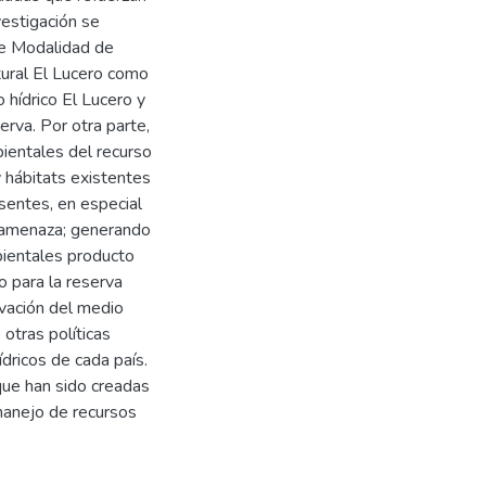
vestigación se
de Modalidad de
tural El Lucero como
 hídrico El Lucero y
erva. Por otra parte,
ientales del recurso
y hábitats existentes
esentes, en especial
e amenaza; generando
bientales producto
 para la reserva
vación del medio
otras políticas
dricos de cada país.
que han sido creadas
manejo de recursos