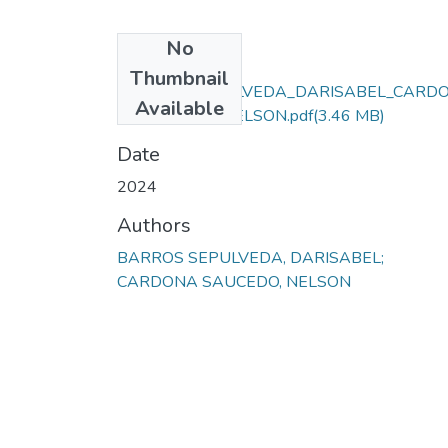
No
Files
Thumbnail
BARROS_SEPULVEDA_DARISABEL_CARD
Available
A_SAUCEDO_NELSON.pdf
(3.46 MB)
Date
2024
Authors
BARROS SEPULVEDA, DARISABEL;
CARDONA SAUCEDO, NELSON