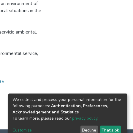
n an environment of
cal situations in the
servicio ambiental,
ronmental service,
435
We collect and process your personal information for the
following purposes:
Authentication, Preferences,
Acknowledgement and Statistics
.
To learn more, please read our
privacy policy
.
Customize
Decline
That's ok