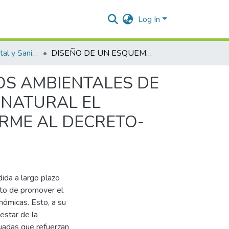
Log In
Ingeniería Ambiental y Sanitaria.
DISEÑO DE UN ESQUEMA DE PAGOS POR SERVICIOS AMBIENTALES DE REGULACIÓN Y CALIDAD HIDRICA EN LA RESERVA NATURAL EL LUCERO, JURISDICCIÓN DEL COPEY, CESAR CONFORME AL DECRETO-LEY 870 DE 2017
OS AMBIENTALES DE
 NATURAL EL
ORME AL DECRETO-
ida a largo plazo
sito de promover el
nómicas. Esto, a su
estar de la
uadas que refuerzan