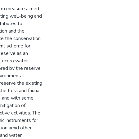
term measure aimed
ting well-being and
ntributes to
tion and the
rce the conservation
ent scheme for
Reserve as an
 Lucero water
red by the reserve.
vironmental
reserve the existing
 the flora and fauna
on and with some
itigation of
ive activities. The
ic instruments for
tion amid other
y and water