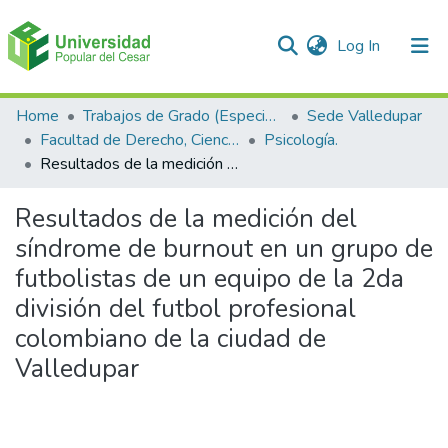
(current)
Log In
Communities & Collections
Home
Trabajos de Grado (Especializaciones y Pregrados)
Sede Valledupar
Facultad de Derecho, Ciencias Políticas y Sociales.
Psicología.
All of DSpace
Resultados de la medición del síndrome de burnout en un grupo de futbolistas de un equipo de la 2da división del futbol profesional colombiano de la ciudad de Valledupar
Statistics
Resultados de la medición del
síndrome de burnout en un grupo de
futbolistas de un equipo de la 2da
división del futbol profesional
colombiano de la ciudad de
Valledupar