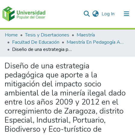
(current)
Log In
Communities & Collections
Home
Tesis y Disertaciones
Maestría
Facultad De Educación
Maestría En Pedagogía Ambiental Para El desarrollo Sostenible
All of DSpace
Diseño de una estrategia pedagógica que aporte a la mitigación del impacto socio ambiental de la minería ilegal dado entre los años 2009 y 2012 en el corregimiento de Zaragoza, distrito Especial, Industrial, Portuario, Biodiverso y Eco-turístico de Buenaventura.
Statistics
Diseño de una estrategia
pedagógica que aporte a la
mitigación del impacto socio
ambiental de la minería ilegal dado
entre los años 2009 y 2012 en el
corregimiento de Zaragoza, distrito
Especial, Industrial, Portuario,
Biodiverso y Eco-turístico de