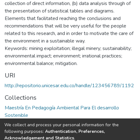
collection of direct information, (b) data analysis through of
the presentation of statistical tables and diagrams.
Elements that facilitated reaching the conclusions and
recommendations that will be very useful for the people
related to this research, and in order to motivate the care of
the environment in a sustainable way.
Keywords: mining exploitation; illegal minery; sustainability;
environmental impact; environment; irrational practices;
environmental balance; mitigation.
URI
http://repositorio.unicesar.edu.co/handle/123456789/1192
Collections
Maestría En Pedagogía Ambiental Para El desarrollo
Sostenible
We collect and process your personal information for the
Full item page
following purposes:
Authentication, Preferences,
Acknowledgement and Statistics
.