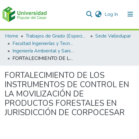
(current)
Log In
Communities & Collections
Home
Trabajos de Grado (Especializaciones y Pregrados)
Sede Valledupar
Facultad Ingenierías y Tecnologías
All of DSpace
Ingeniería Ambiental y Sanitaria.
FORTALECIMIENTO DE LOS INSTRUMENTOS DE CONTROL EN LA MOVILIZACIÓN DE PRODUCTOS FORESTALES EN JURISDICCIÓN DE CORPOCESAR
Statistics
FORTALECIMIENTO DE LOS
INSTRUMENTOS DE CONTROL EN
LA MOVILIZACIÓN DE
PRODUCTOS FORESTALES EN
JURISDICCIÓN DE CORPOCESAR